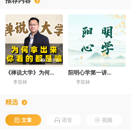
推荐内容
28浏览
2867浏览
《禅说大学》为何...
阳明心学第一讲...
李双林
李双林
精选
文章
语音
视频