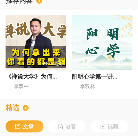
推荐内容
27浏览
2867浏览
《禅说大学》为何...
阳明心学第一讲...
李双林
李双林
精选
文章
语音
视频