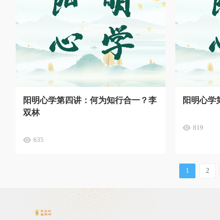
阳明心学第四讲：何为知行合一？李
阳明心学
双林
819
635
1
2