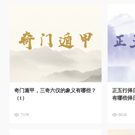
奇门遁甲，三奇六仪的象义有哪些？
正五行择
（1）
有哪些择
7559
6020