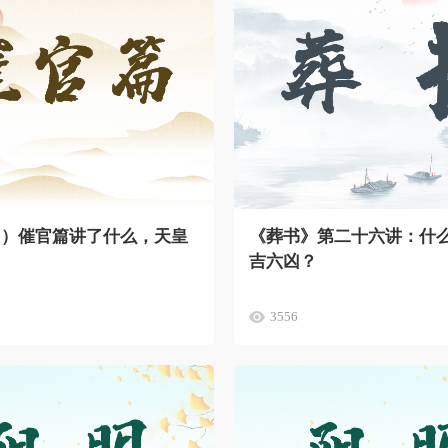
1）催官篇讲了什么，天皇
《葬书》第二十六讲：什
。
吉六凶？
3556