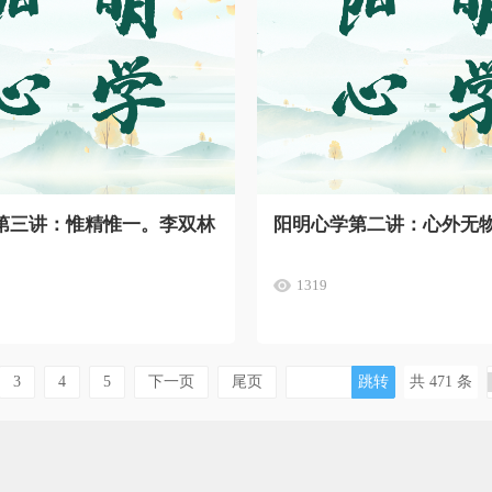
第三讲：惟精惟一。李双林
阳明心学第二讲：心外无
1319
跳转
3
4
5
下一页
尾页
共 471 条