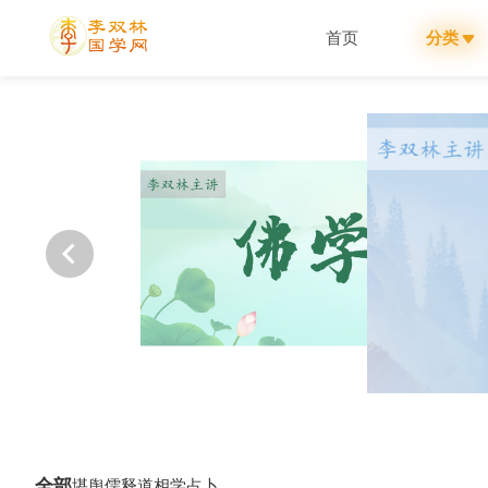
首页
分类
全部
堪舆
儒释道
相学
占卜