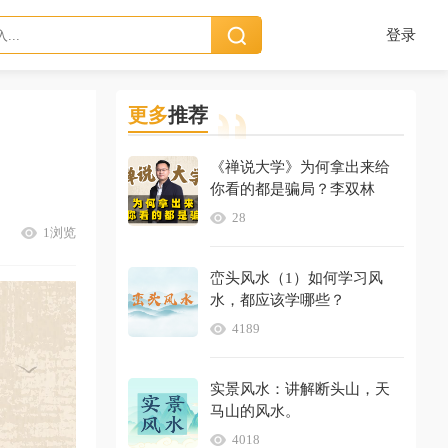
登录
更多
推荐
《禅说大学》为何拿出来给
你看的都是骗局？李双林
28
1浏览
峦头风水（1）如何学习风
水，都应该学哪些？
4189
实景风水：讲解断头山，天
马山的风水。
4018