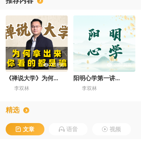
推荐内容
27浏览
2867浏览
《禅说大学》为何...
阳明心学第一讲...
李双林
李双林
精选
文章
语音
视频