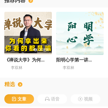
推荐内容
28浏览
2867浏览
《禅说大学》为何...
阳明心学第一讲...
李双林
李双林
精选
文章
语音
视频