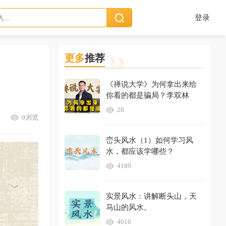
登录
更多
推荐
《禅说大学》为何拿出来给
你看的都是骗局？李双林
28
0浏览
峦头风水（1）如何学习风
水，都应该学哪些？
4189
实景风水：讲解断头山，天
马山的风水。
4018