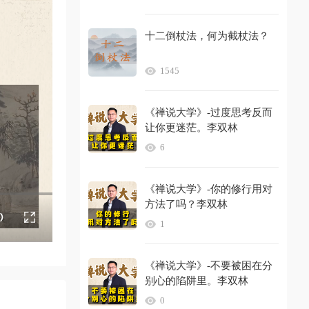
十二倒杖法，何为截杖法？
1545
《禅说大学》-过度思考反而
让你更迷茫。李双林
6
《禅说大学》-你的修行用对
方法了吗？李双林
1
《禅说大学》-不要被困在分
别心的陷阱里。李双林
0