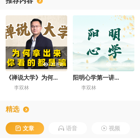
推荐内容
29浏览
2867浏览
《禅说大学》为何...
阳明心学第一讲...
李双林
李双林
精选
文章
语音
视频