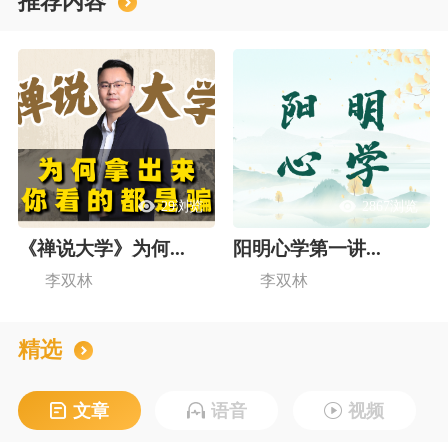
推荐内容
29浏览
2867浏览
《禅说大学》为何...
阳明心学第一讲...
李双林
李双林
精选
文章
语音
视频