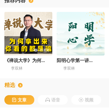
推荐内容
29浏览
2867浏览
《禅说大学》为何...
阳明心学第一讲...
李双林
李双林
精选
文章
语音
视频