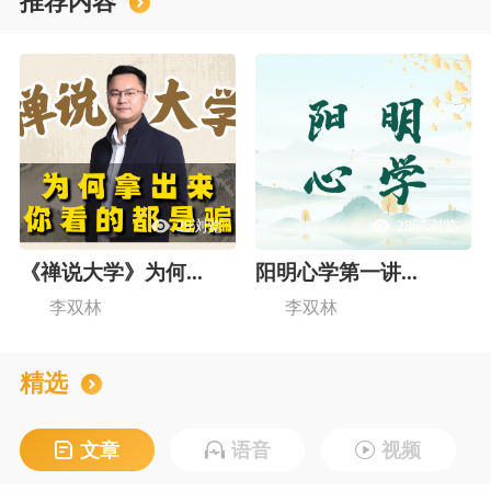
推荐内容
29浏览
2867浏览
《禅说大学》为何...
阳明心学第一讲...
李双林
李双林
精选
文章
语音
视频